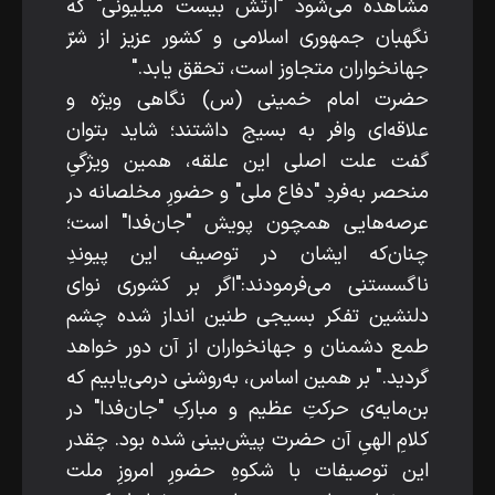
مشاهده می‌شود "ارتش بیست میلیونی" که
نگهبان جمهوری اسلامی و کشور عزیز از شرّ
جهانخواران متجاوز است، تحقق یابد."
حضرت امام خمینی (س) نگاهی ویژه و
علاقه‌ای وافر به بسیج داشتند؛ شاید بتوان
گفت علت اصلی این علقه، همین ویژگیِ
منحصر به‌فردِ "دفاع ملی" و حضورِ مخلصانه در
عرصه‌هایی همچون پویش "جان‌فدا" است؛
چنان‌که ایشان در توصیف این پیوندِ
ناگسستنی می‌فرمودند:"اگر بر کشوری نوای
دلنشین تفکر بسیجی طنین انداز شده چشم
طمع دشمنان و جهانخواران از آن دور خواهد
گردید." بر همین اساس، به‌روشنی درمی‌یابیم که
بن‌مایه‌ی حرکتِ عظیم و مبارکِ "جان‌فدا" در
کلامِ الهیِ آن حضرت پیش‌بینی شده بود. چقدر
این توصیفات با شکوهِ حضورِ امروزِ ملت