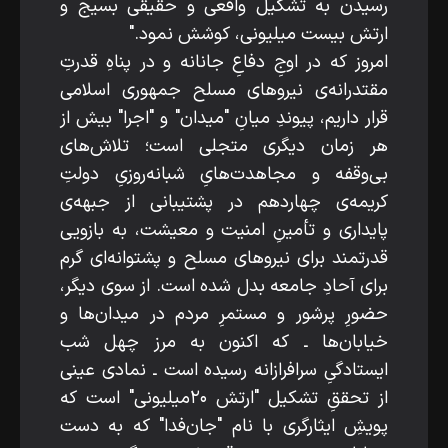
رسیدن به تشکیل واقعی و حقیقی بسیج و
ارتش بیست میلیونی، کوشش نمود."
امروز که در اوجِ دفاعِ جانانه و در پناهِ قدرتِ
مقتدرانه‌ی نیروهای مسلح جمهوری اسلامی
قرار داریم، پیوندِ میانِ "میدان" و "اجرا" بیش از
هر زمان دیگری متجلی است؛ تلاش‌های
بی‌وقفه و مجاهدت‌هایِ شبانه‌روزیِ دولتِ
کریمه‌ی چهاردهم در پشتیبانی از جبهه‌ی
پایداری و تأمینِ امنیت و معیشت، به بازویی
قدرتمند برای نیروهای مسلح و پشتوانه‌ای گرم
برای آحادِ جامعه بدل شده است. از سوی دیگر،
حضورِ پرشور و مستمرِ مردم در میدان‌ها و
خیابان‌ها ـ که اکنون به مرز چهل شب
ایستادگیِ سرافرازانه رسیده است ـ نمادی عینی
از تحققِ تشکیل "ارتش ۲۰میلیونی" است که
پویشِ ایثارگری با نام "جان‌فدا" که به دست