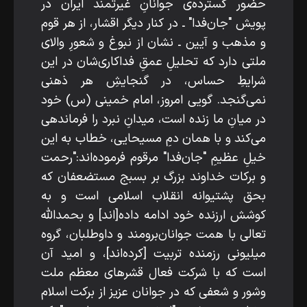
حضور گسترده‌ی جوانانِ غیرتمند ایران در
پویش "جان‌فدا" ـ در کنار دیگر اقشار، از هر قوم
و مذهب و آیین ـ نشان از نبوغ و شعورِ والای
ملتی دارد که تحلیلِ عمقِ فداکاری‌شان در این
شرایطِ حساس، در گنجایشِ هر ذهنی
نمی‌گنجد. گویی امروز، امام خمینی (س) خود
در میانِ ما زنده است، میدانِ نبرد را فرماندهی
می‌کند و با همان دمِ مسیحایی، خطاب به این
خیلِ عظیمِ "جان‌فدا" مرقوم فرموده‌اند:"رحمت
و برکات خداوند بزرگ بر بسبج مستضعفان که
بحق پشتیوانه انقلاب اسلامی است و به
کوشش ارزنده خود ادامه داده[اند] و بحمدالله
تعالی با همت جوانان‌برومند و داوطلبان، گروه
میلیونی رزمنده تربیت [کرده‌اند]، و امید آن
است که با شرکت فعال قشر‌های معظم ملت
وشور و شعفی که در جوانان عزیز از برکت اسلام