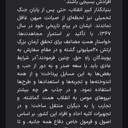
افرادش بسیجی باشند."
بنیانگذار کبیر انقلاب، حتی پس از پایانِ جنگِ
تحمیلی نیز لحظه‌ای از صیانتِ میهن غافل
نماندند. ایشان در پیامِ تاریخیِ خود در سال
۱۳۶۷، با تأکید بر استمرارِ مجاهدت‌ها،
خواستارِ همتِ مضاعف برای تحققِ آرمانِ بزرگِ
ارتش ۲۰میلیونی گشته و در مقامِ سفارش به
پویندگانِ راهِ حق، چنین فرمودند:"در شرایط
عادی باید با سعه صدر و به دور از حب و
بغض‌ها به این مسایل پرداخت؛ و از همه
اندوخته‌ها و تجربه‌ها و استعداد‌ها و طرح‌ها
استفاده نمود، و در جذب هر چه بیشتر
نیرو‌های مومن به انقلاب همت گماشته، و
تجارب را به دیگران منتقل ساخت؛ و در
تجهیزات کلیه احاد و افراد این کشور، بر اساس
اصول و فرمول خاص دفاع همه جانبه، و تا