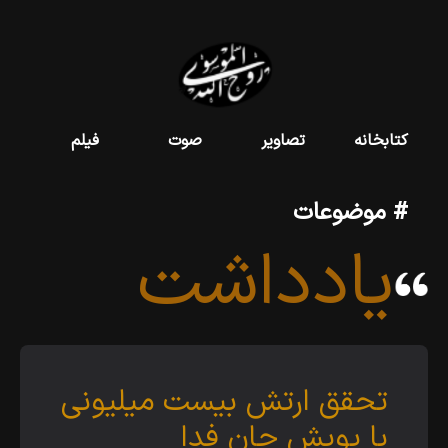
کتابخانه
تصاویر
صوت
فیلم
# موضوعات
یادداشت
تحقق ارتش بیست میلیونی
با پویش جان فدا