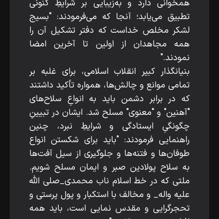
همخوانی دارد و به‌زیبایی بر شرایطِ کنونی
تطبیق می‌یابد؛ آنجا که می‌فرمودند: "بسیج
لشکر مخلص خداست که دفتر تشکیل آن را
همه مجاهدان از اولین تا آخرین امضا
نمودند."
بنیانگذار کبیر انقلاب اسلامی، برای غلبه بر
تمامی موانع و چالش‌ها، همواره تأکید داشتند
که در برابر دشمن باید به انواعِ سلاح‌های
"آهنین" و "معنوی" مسلح شد. ایشان در تبیینِ
چگونگیِ ایستادگی و شرایطِ نبرد، چنین
راهنمایی فرمودند: "باید برای شکستن انواع
طوفان‌ها و فتنه‌ها و جلوگیری از سیل آفت‌ها
به سلاح پولادین صبر و ایمان مسلح شویم.
ملتی که در خط اسلام ناب محمدی_صلی الله
علیه واله_ و مخالف با استکبار و پول پرستی و
تحجرگرایی و مقدس نمایی است، باید همه