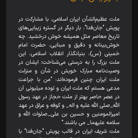
ملت عظیم‌الشأن ایران اسلامی، با مشارکت در
پویش "جان‌فدا"، بار دیگر در گستره زیبایی‌های
تاریخ معاصر مثل همیشه خوش درخشید. چه
خوش‌بینانه و دقیق و مبنایی، حضرت امام
خمینی (س)، بنیانگذار انقلاب اسلامی، این
ملت بزرگ را به درستی می‌شناخت؛ ایشان در
وصیت‌نامه مبارک خویش در شأن و منزلت
ملت ایران چنین فرموده‌اند: "من با جراعت
مدعی‌ هستم که ملت ایران و توده میلیونی آن
در عصر حاصر بهتر از ملت حجاز در عهد رسول
الله_صلی الله علیه و اله_ و کوفه و عراق در عهد
امیرالمومنین و حسین بن علی_صلوات الله و
سلامه علیهما_ می باشند."
ملت شریف ایران در قالب پویش "جان‌فدا" با