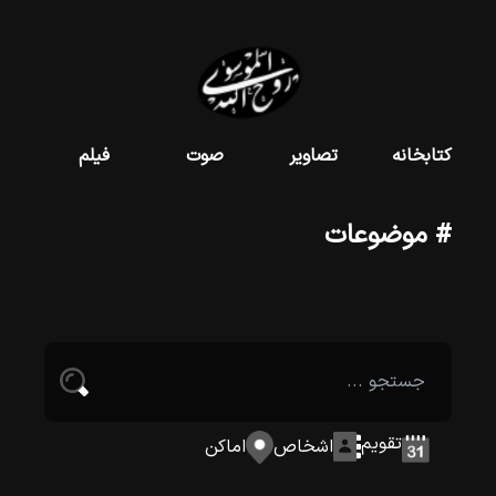
کتابخانه
تصاویر
صوت
فیلم
# موضوعات
تقویم
اشخاص
اماکن