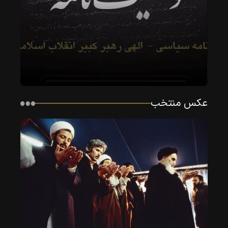
خمینی
درحال
قنوت
نماز
در
چادر
انقلاب
در
عکس منتخب
نوفل‌لوشاتو